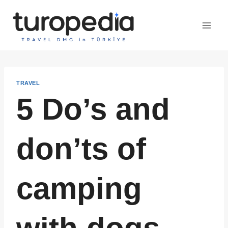
Skip
to
content
TRAVEL
5 Do’s and
don’ts of
camping