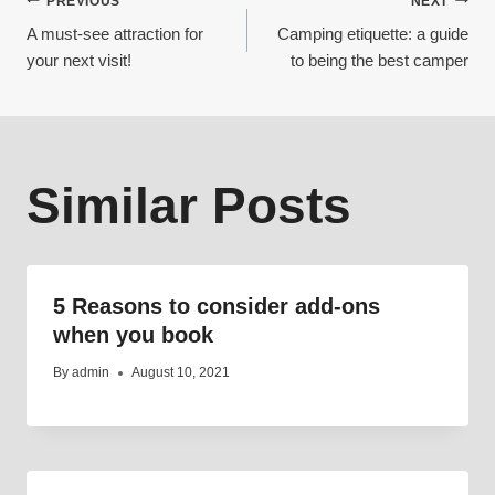
Post
PREVIOUS
NEXT
A must-see attraction for
Camping etiquette: a guide
your next visit!
to being the best camper
navigation
Similar Posts
5 Reasons to consider add-ons
when you book
By
admin
August 10, 2021