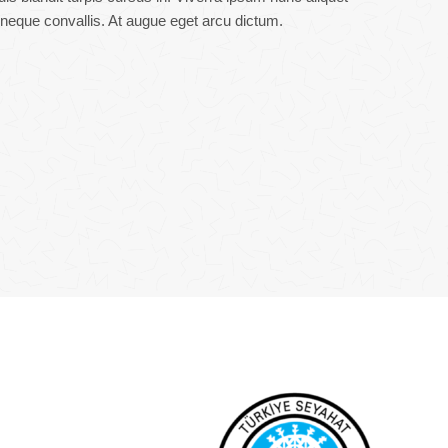
 neque convallis. At augue eget arcu dictum.