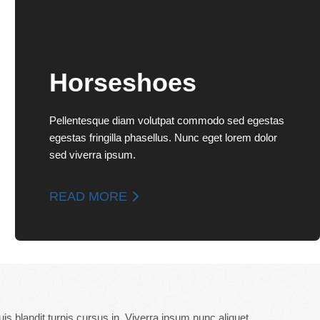
Horseshoes
Pellentesque diam volutpat commodo sed egestas
egestas fringilla phasellus. Nunc eget lorem dolor
sed viverra ipsum.
READ MORE
s blandit turpis cursus in. Viverra ipsum nunc aliquet