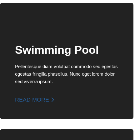
Swimming Pool
Pellentesque diam volutpat commodo sed egestas
egestas fringilla phasellus. Nunc eget lorem dolor
sed viverra ipsum.
READ MORE