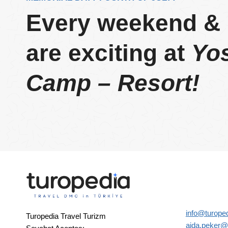
Every weekend & 
are exciting at
Yo
Camp – Resort!
info@turope
Turopedia Travel Turizm
ajda.peker@