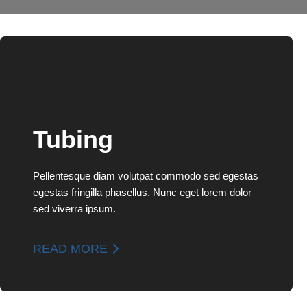
Tubing
Pellentesque diam volutpat commodo sed egestas
egestas fringilla phasellus. Nunc eget lorem dolor
sed viverra ipsum.
READ MORE