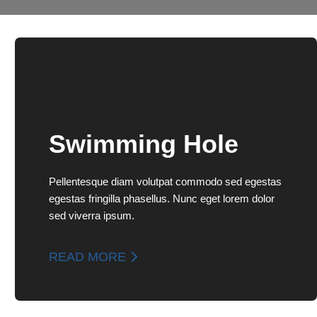
Swimming Hole
Pellentesque diam volutpat commodo sed egestas
egestas fringilla phasellus. Nunc eget lorem dolor
sed viverra ipsum.
READ MORE