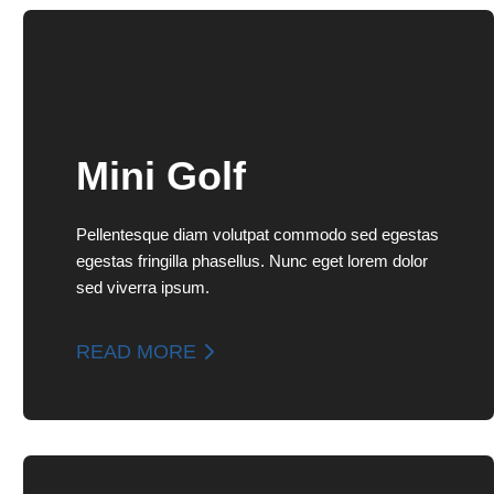
Mini Golf
Pellentesque diam volutpat commodo sed egestas
egestas fringilla phasellus. Nunc eget lorem dolor
sed viverra ipsum.
READ MORE