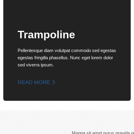
Trampoline
Pellentesque diam volutpat commodo sed egestas
egestas fringilla phasellus. Nunc eget lorem dolor
sed viverra ipsum.
READ MORE
Magna sit amet purus gravida qui